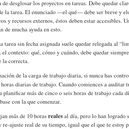
ra de desglosar los proyectos en tareas. Debe quedar cla
o de la tarea. El enunciado —el qué— debe ser breve y e
vos y recursos externos, éstos deben estar accesibles. 
án de mucha ayuda en esto.
na tarea sin fecha asignada suele quedar relegada al “li
 el contexto: qué, cómo y cuándo, debe quedar siempre 
 la correcta.
mación de la carga de trabajo diaria, si nunca has contr
o horas diarias de trabajo. Cuando comiences a auditar 
a planificar más de cinco o seis horas de trabajo cada dí
 base con la que comenzar.
reales
ajan más de 10 horas
al día, pero lo han logrado 
y re-ajuste real de su tiempo, igual que el que te estoy