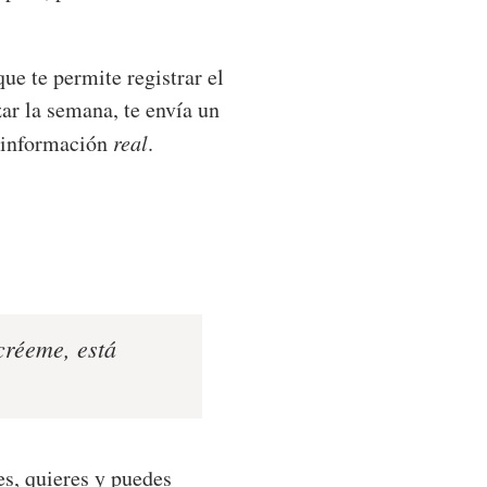
e te permite registrar el
zar la semana, te envía un
a información
real
.
 créeme, está
es, quieres y puedes