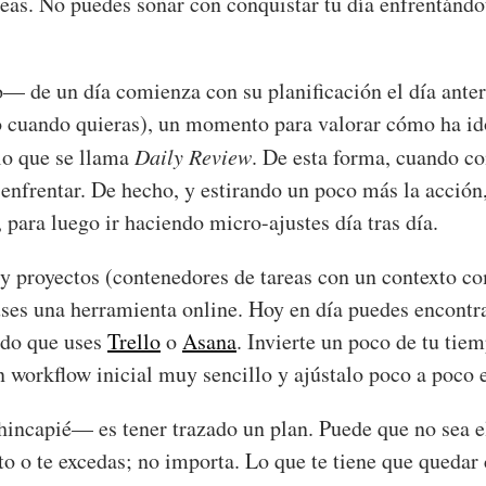
reas. No puedes soñar con conquistar tu día enfrentándot
— de un día comienza con su planificación el día ante
 (o cuando quieras), un momento para valorar cómo ha ido
 lo que se llama
Daily Review
. De esta forma, cuando c
 enfrentar. De hecho, y estirando un poco más la acción,
 para luego ir haciendo micro-ajustes día tras día.
s y proyectos (contenedores de tareas con un contexto c
ses una herramienta online. Hoy en día puedes encontrar
ndo que uses
Trello
o
Asana
. Invierte un poco de tu tie
n workflow inicial muy sencillo y ajústalo poco a poco e
ncapié— es tener trazado un plan. Puede que no sea e
to o te excedas; no importa. Lo que te tiene que quedar 